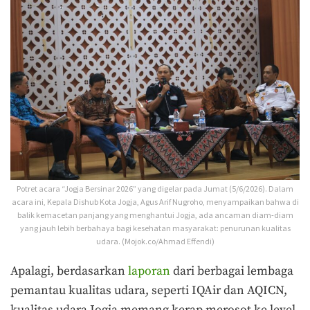
Potret acara “Jogja Bersinar 2026” yang digelar pada Jumat (5/6/2026). Dalam
acara ini, Kepala Dishub Kota Jogja, Agus Arif Nugroho, menyampaikan bahwa di
balik kemacetan panjang yang menghantui Jogja, ada ancaman diam-diam
yang jauh lebih berbahaya bagi kesehatan masyarakat: penurunan kualitas
udara. (Mojok.co/Ahmad Effendi)
Apalagi, berdasarkan
laporan
dari berbagai lembaga
pemantau kualitas udara, seperti IQAir dan AQICN,