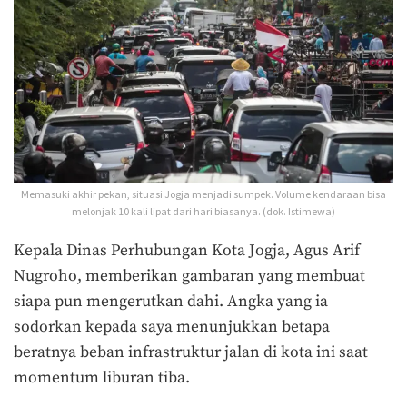
Memasuki akhir pekan, situasi Jogja menjadi sumpek. Volume kendaraan bisa
melonjak 10 kali lipat dari hari biasanya. (dok. Istimewa)
Kepala Dinas Perhubungan Kota Jogja, Agus Arif
Nugroho, memberikan gambaran yang membuat
siapa pun mengerutkan dahi. Angka yang ia
sodorkan kepada saya menunjukkan betapa
beratnya beban infrastruktur jalan di kota ini saat
momentum liburan tiba.