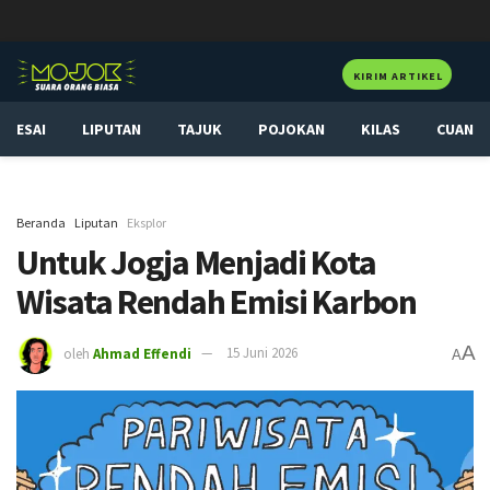
KIRIM ARTIKEL
ESAI
LIPUTAN
TAJUK
POJOKAN
KILAS
CUAN
Beranda
Liputan
Eksplor
Untuk Jogja Menjadi Kota
Wisata Rendah Emisi Karbon
A
oleh
Ahmad Effendi
15 Juni 2026
A