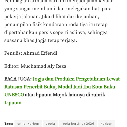
Pembagian armada baru ini menjadi jalan keluar
yang sangat membumi dan melegakan hati para
pekerja jalanan. Jika dilihat dari kejauhan,
penampilan fisik kendaraan roda tiga itu tetap
dipertahankan persis seperti aslinya, sehingga
suasana khas Jogja tetap terjaga.
Penulis: Ahmad Effendi
Editor: Muchamad Aly Reza
BACA JUGA:
Jogja dan Produksi Pengetahuan Lewat
Ratusan Penerbit Buku, Modal Jadi Ibu Kota Buku
UNESCO
atau liputan Mojok lainnya di rubrik
Liputan
Terakhir diperbarui pada 15 Juni 2026 oleh
Ahmad Effendi
Tags:
emisi karbon
Jogja
jogja bersinar 2026
karbon