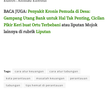
Editor: Ahmad Effendi
BACA JUGA:
Penyakit Kronis Pemuda di Desa:
Gampang Utang Bank untuk Hal Tak Penting, Cicilan
Pikir Keri buat Ortu Terbebani
atau liputan Mojok
lainnya di rubrik
Liputan
Terakhir diperbarui pada 24 Juni 2026 oleh
Muchamad Aly Reza
Tags:
cara atur keuangan
cara atur tabungan
kota perantauan
masalah keuangan
perantauan
tabungan
tips hemat di perantauan