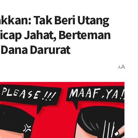
kan: Tak Beri Utang
icap Jahat, Berteman
 Dana Darurat
A
A