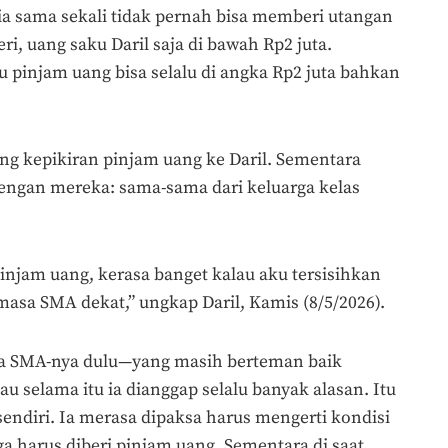
, ia sama sekali tidak pernah bisa memberi utangan
i, uang saku Daril saja di bawah Rp2 juta.
 pinjam uang bisa selalu di angka Rp2 juta bahkan
yang kepikiran pinjam uang ke Daril. Sementara
 dengan mereka: sama-sama dari keluarga kelas
injam uang, kerasa banget kalau aku tersisihkan
masa SMA dekat,” ungkap Daril, Kamis (8/5/2026).
asa SMA-nya dulu—yang masih berteman baik
u selama itu ia dianggap selalu banyak alasan. Itu
ndiri. Ia merasa dipaksa harus mengerti kondisi
a harus diberi pinjam uang. Sementara di saat