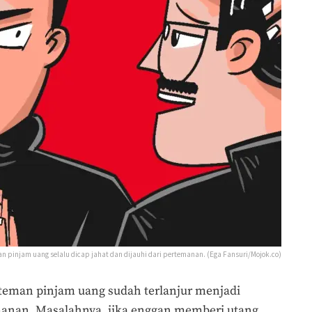
man pinjam uang selalu dicap jahat dan dijauhi dari pertemanan. (Ega Fansuri/Mojok.co)
teman pinjam uang sudah terlanjur menjadi
manan. Masalahnya, jika enggan memberi utang,