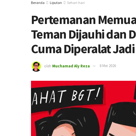
Beranda
Liputan
Sehari-hari
Pertemanan Memuak
Teman Dijauhi dan D
Cuma Diperalat Jadi
oleh
Muchamad Aly Reza
8 Mei 2026