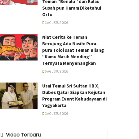
Teman “Benalu” dan Kalau
Susah pun Haram Diketahui
Ortu
3 AGUSTUS 2026
Niat Cerita ke Teman
Berujung Adu Nasib: Pura-
pura Tolol saat Teman Bilang
“Kamu Masih Mending”
Ternyata Menyenangkan
6 AGUSTUS 2026
Usai Temui Sri Sultan HB X,
Dubes Qatar Siapkan Kejutan
Program Event Kebudayaan di
Yogyakarta
3 AGUSTUS 2026
Video Terbaru