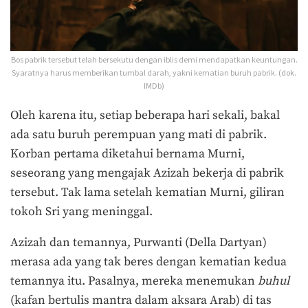
Bos pabrik tersebut telah bersekutu dengan iblis demi mendapatkan keuntungan.
Syaratnya harus memberikan tumbal darah, yakni kematian buruh pabrik. (dok.
IMDb)
Oleh karena itu, setiap beberapa hari sekali, bakal
ada satu buruh perempuan yang mati di pabrik.
Korban pertama diketahui bernama Murni,
seseorang yang mengajak Azizah bekerja di pabrik
tersebut. Tak lama setelah kematian Murni, giliran
tokoh Sri yang meninggal.
Azizah dan temannya, Purwanti (Della Dartyan)
merasa ada yang tak beres dengan kematian kedua
temannya itu. Pasalnya, mereka menemukan
buhul
(kafan bertulis mantra dalam aksara Arab) di tas