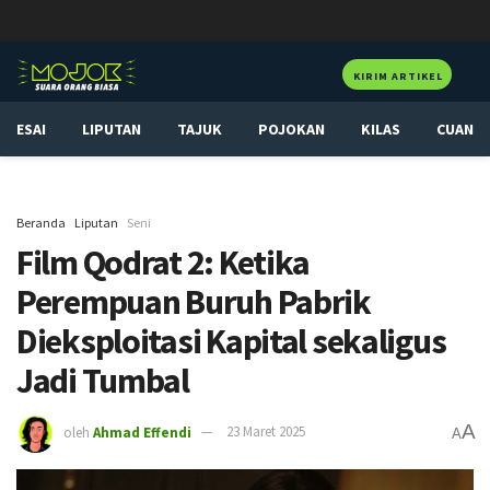
KIRIM ARTIKEL
ESAI
LIPUTAN
TAJUK
POJOKAN
KILAS
CUAN
Beranda
Liputan
Seni
Film Qodrat 2: Ketika
Perempuan Buruh Pabrik
Dieksploitasi Kapital sekaligus
Jadi Tumbal
A
oleh
Ahmad Effendi
23 Maret 2025
A