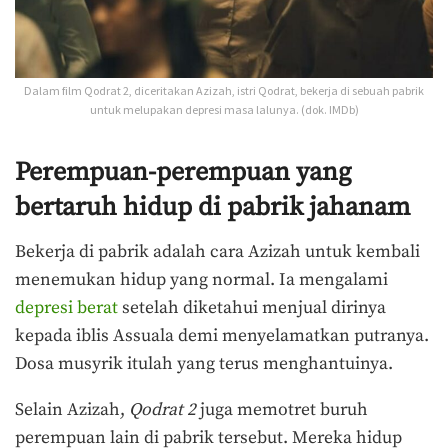
Dalam film Qodrat 2, diceritakan Azizah, istri Qodrat, bekerja di sebuah pabrik
untuk melupakan depresi masa lalunya. (dok. IMDb)
Perempuan-perempuan yang
bertaruh hidup di pabrik jahanam
Bekerja di pabrik adalah cara Azizah untuk kembali
menemukan hidup yang normal. Ia mengalami
depresi berat
setelah diketahui menjual dirinya
kepada iblis Assuala demi menyelamatkan putranya.
Dosa musyrik itulah yang terus menghantuinya.
Selain Azizah,
Qodrat 2
juga memotret buruh
perempuan lain di pabrik tersebut. Mereka hidup