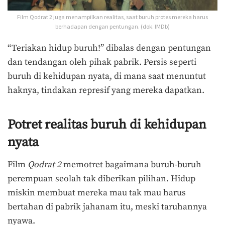
Film Qodrat 2 juga menampilkan realitas, saat buruh protes mereka harus
berhadapan dengan pentungan. (dok. IMDb)
“Teriakan hidup buruh!” dibalas dengan pentungan
dan tendangan oleh pihak pabrik. Persis seperti
buruh di kehidupan nyata, di mana saat menuntut
haknya, tindakan represif yang mereka dapatkan.
Potret realitas buruh di kehidupan
nyata
Film
Qodrat 2
memotret bagaimana buruh-buruh
perempuan seolah tak diberikan pilihan. Hidup
miskin membuat mereka mau tak mau harus
bertahan di pabrik jahanam itu, meski taruhannya
nyawa.