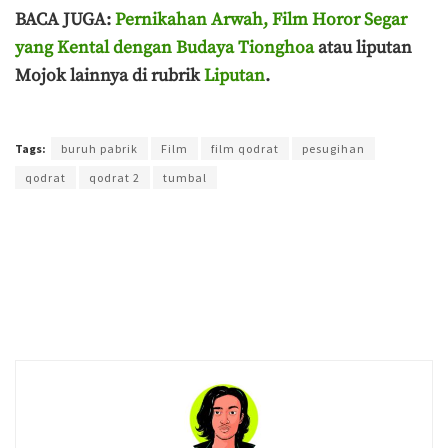
BACA JUGA:
Pernikahan Arwah, Film Horor Segar
yang Kental dengan Budaya Tionghoa
atau liputan
Mojok lainnya di rubrik
Liputan
.
Terakhir diperbarui pada 23 Maret 2025 oleh
Ahmad Effendi
Tags:
buruh pabrik
Film
film qodrat
pesugihan
qodrat
qodrat 2
tumbal