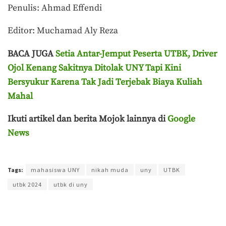
Penulis: Ahmad Effendi
Editor: Muchamad Aly Reza
BACA JUGA
Setia Antar-Jemput Peserta UTBK, Driver
Ojol Kenang Sakitnya Ditolak UNY Tapi Kini
Bersyukur Karena Tak Jadi Terjebak Biaya Kuliah
Mahal
Ikuti artikel dan berita Mojok lainnya di
Google
News
Terakhir diperbarui pada 8 Mei 2024 oleh
Ahmad Effendi
Tags:
mahasiswa UNY
nikah muda
uny
UTBK
utbk 2024
utbk di uny