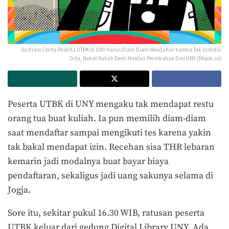
Ilustrasi Cerita Peserta UTBK di UNY Harus Diam-Diam Mendaftar karena Tak Direstui
Ortu, Nekat Kuliah Demi Hindari Pernikahan Dini UNY (Mojok.co)
Peserta UTBK di UNY mengaku tak mendapat restu
orang tua buat kuliah. Ia pun memilih diam-diam
saat mendaftar sampai mengikuti tes karena yakin
tak bakal mendapat izin. Recehan sisa THR lebaran
kemarin jadi modalnya buat bayar biaya
pendaftaran, sekaligus jadi uang sakunya selama di
Jogja.
Sore itu, sekitar pukul 16.30 WIB, ratusan peserta
UTBK keluar dari gedung Digital Library UNY. Ada