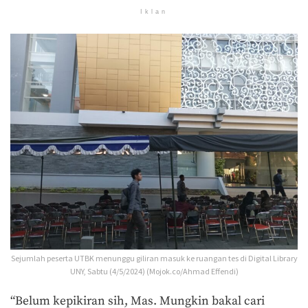
Iklan
Sejumlah peserta UTBK menunggu giliran masuk ke ruangan tes di Digital Library
UNY, Sabtu (4/5/2024) (Mojok.co/Ahmad Effendi)
“Belum kepikiran sih, Mas. Mungkin bakal cari