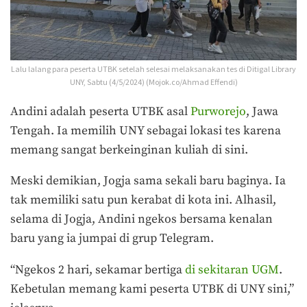
Lalu lalang para peserta UTBK setelah selesai melaksanakan tes di Ditigal Library
UNY, Sabtu (4/5/2024) (Mojok.co/Ahmad Effendi)
Andini adalah peserta UTBK asal
Purworejo
, Jawa
Tengah. Ia memilih UNY sebagai lokasi tes karena
memang sangat berkeinginan kuliah di sini.
Meski demikian, Jogja sama sekali baru baginya. Ia
tak memiliki satu pun kerabat di kota ini. Alhasil,
selama di Jogja, Andini ngekos bersama kenalan
baru yang ia jumpai di grup Telegram.
“Ngekos 2 hari, sekamar bertiga
di sekitaran UGM
.
Kebetulan memang kami peserta UTBK di UNY sini,”