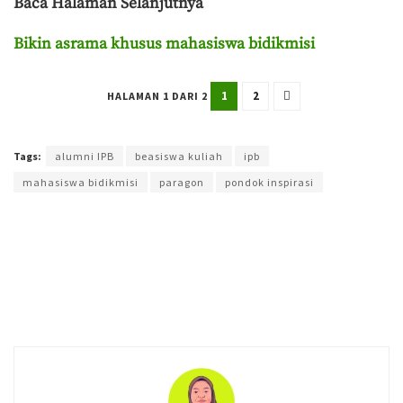
Baca Halaman Selanjutnya
Bikin asrama khusus mahasiswa bidikmisi
1
2
HALAMAN 1 DARI 2
Terakhir diperbarui pada 17 Mei 2025 oleh
Aisyah Amira Wakang
Tags:
alumni IPB
beasiswa kuliah
ipb
mahasiswa bidikmisi
paragon
pondok inspirasi