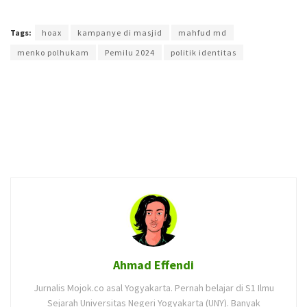
Terakhir diperbarui pada 1 Maret 2023 oleh
Amanatia Junda
Tags:
hoax
kampanye di masjid
mahfud md
menko polhukam
Pemilu 2024
politik identitas
Ahmad Effendi
Jurnalis Mojok.co asal Yogyakarta. Pernah belajar di S1 Ilmu
Sejarah Universitas Negeri Yogyakarta (UNY). Banyak