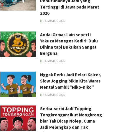
Penurunannya Jadi yang
Tertinggi di Jawa pada Maret
2026
6 AGUSTUS 2026
Andai Ormas Lain seperti
Yakuza Maneges Kediri: Dulu
Dihina tapi Buktikan Sangat
Berguna
5 AGUSTUS 2026
Nggak Perlu Jadi Pelari Kalcer,
Slow Jogging bikin Kita Waras
Mental Sambil “Niko-niko”
3 AGUSTUS 2026
Serba-serbi Jadi Topping
Tongkrongan: Ikut Nongkrong
biar Tak Dicap Nolep, Cuma
Jadi Pelengkap dan Tak