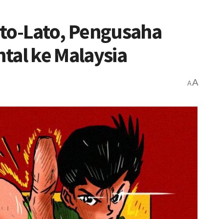
ato-Lato, Pengusaha
tal ke Malaysia
A
A