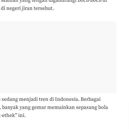
a. Mainan yang tengah digandrungi
bocil-bocil
di
 di negeri jiran tersebut.
o sedang menjadi tren di Indonesia. Berbagai
, banyak yang gemar memainkan sepasang bola
-ethek” ini.