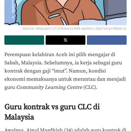
ilustrasi - hidup guru CLC di Malaysia lebih sejahtera. (Ega Fansuri/Mojok.co)
Perempuan kelahiran Aceh ini pilih mengajar di
Sabah, Malaysia. Sebelumnya, ia kerja sebagai guru
kontrak dengan gaji “imut”. Namun, kondisi
ekonomi memaksanya untuk merantau dan menjadi
guru
Community Learning Centre
(CLC).
Guru kontrak vs guru CLC di
Malaysia
Awalnya, Ainul Mardhiah (34) adalah guru kontrak di