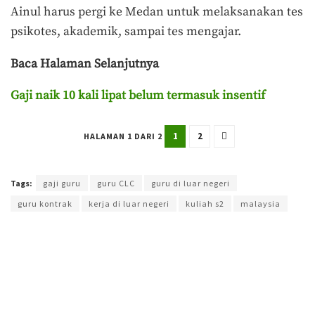
Ainul harus pergi ke Medan untuk melaksanakan tes
psikotes, akademik, sampai tes mengajar.
Baca Halaman Selanjutnya
Gaji naik 10 kali lipat belum termasuk insentif
1
2
HALAMAN 1 DARI 2
Terakhir diperbarui pada 22 April 2026 oleh
Aisyah Amira Wakang
Tags:
gaji guru
guru CLC
guru di luar negeri
guru kontrak
kerja di luar negeri
kuliah s2
malaysia