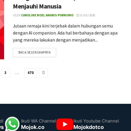
Menjauhi Manusia
OLEH
CAROLINE NOEL AMARIS PURNOMO
15 JULI 2026
Jutaan remaja kini terjebak dalam hubungan semu
dengan AI companion. Ada hal berbahaya dengan apa
yang mereka lakukan dengan menjadikan...
BACA SELENGKAPNYA
3
…
470
di
Ikuti WA Channel
Ikuti Youtube Channel
ws
Mojok.co
Mojokdotco