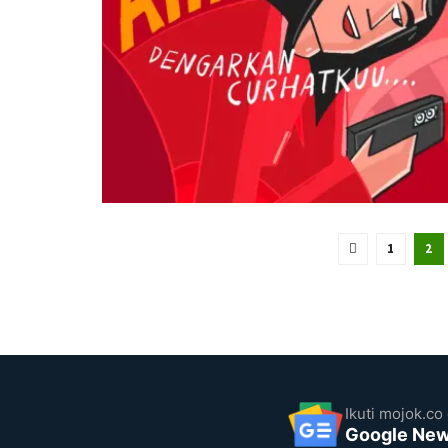
1
2
Ikuti mojok.co 
Google Ne