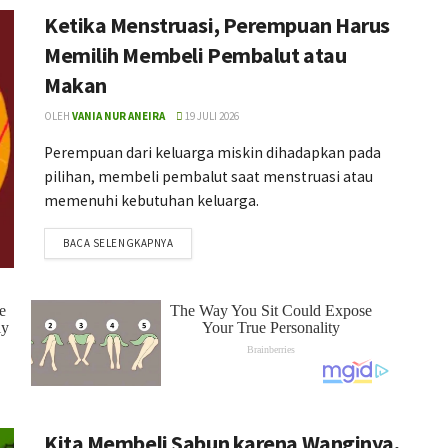
Ketika Menstruasi, Perempuan Harus
Memilih Membeli Pembalut atau
Makan
OLEH
VANIA NUR ANEIRA
19 JULI 2026
Perempuan dari keluarga miskin dihadapkan pada
pilihan, membeli pembalut saat menstruasi atau
memenuhi kebutuhan keluarga.
BACA SELENGKAPNYA
Kita Membeli Sabun karena Wanginya,