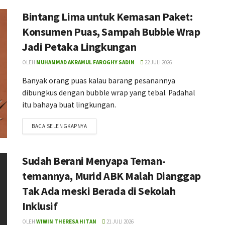
Bintang Lima untuk Kemasan Paket:
Konsumen Puas, Sampah Bubble Wrap
Jadi Petaka Lingkungan
OLEH
MUHAMMAD AKRAMUL FAROGHY SADIN
22 JULI 2026
Banyak orang puas kalau barang pesanannya
dibungkus dengan bubble wrap yang tebal. Padahal
itu bahaya buat lingkungan.
BACA SELENGKAPNYA
Sudah Berani Menyapa Teman-
temannya, Murid ABK Malah Dianggap
Tak Ada meski Berada di Sekolah
Inklusif
OLEH
WIWIN THERESA HITAN
21 JULI 2026