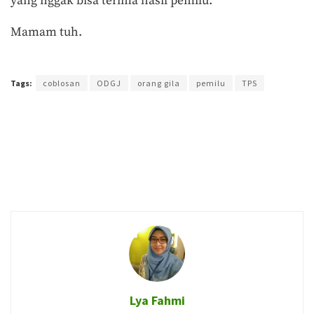
yang nggak bisa terima hasil pemilu.”
Mamam tuh.
Terakhir diperbarui pada 14 April 2019 oleh
Azka Maula
Tags:
coblosan
ODGJ
orang gila
pemilu
TPS
Lya Fahmi