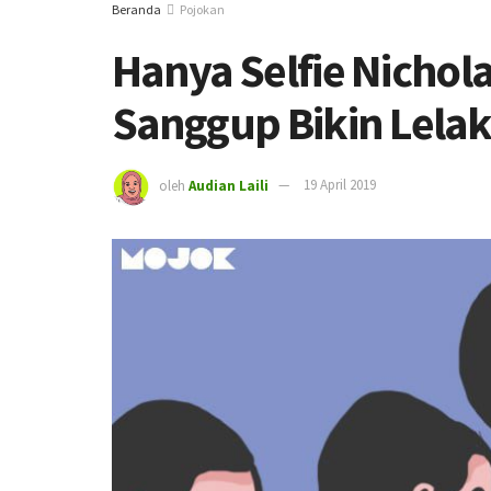
Beranda
Pojokan
Hanya Selfie Nichol
Sanggup Bikin Lelak
oleh
Audian Laili
19 April 2019