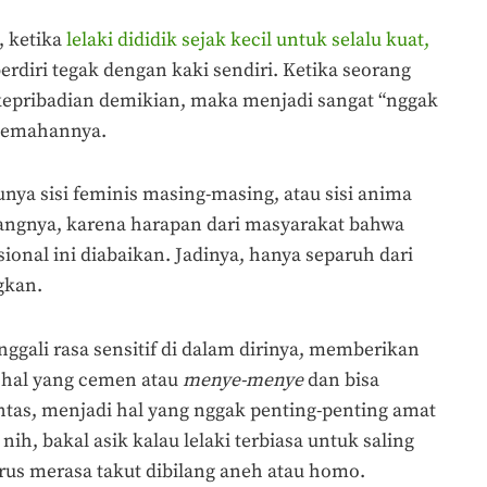
, ketika
lelaki dididik sejak kecil untuk selalu kuat,
rdiri tegak dengan kaki sendiri. Ketika seorang
 kepribadian demikian, maka menjadi sangat “nggak
lemahannya.
punya sisi feminis masing-masing, atau sisi anima
ayangnya, karena harapan dari masyarakat bahwa
sional ini diabaikan. Jadinya, hanya separuh dari
gkan.
ggali rasa sensitif di dalam dirinya, memberikan
u hal yang cemen atau
menye-menye
dan bisa
ntas, menjadi hal yang nggak penting-penting amat
nih, bakal asik kalau lelaki terbiasa untuk saling
rus merasa takut dibilang aneh atau homo.