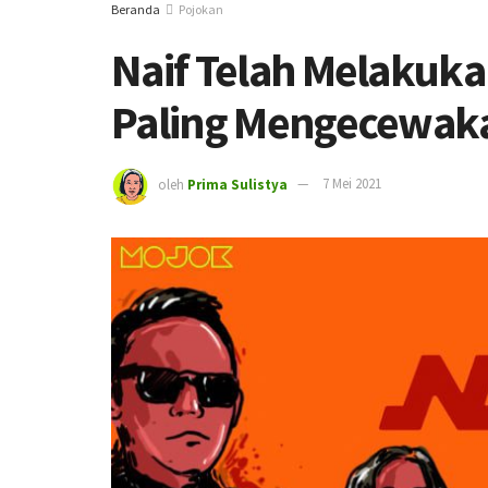
Beranda
Pojokan
Naif Telah Melakuk
Paling Mengecewak
oleh
Prima Sulistya
7 Mei 2021