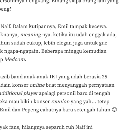
personilnya hengkang. Emang siapa orang lain yang
peng?
a Naif. Dalam kutipannya, Emil tampak kecewa.
aknanya,
meaning
-nya. ketika itu udah enggak ada,
tahun sudah cukup, lebih elegan juga untuk gue
gak ngapa-ngapain. Beberapa minggu kemudian
ip
Medcom
.
asib band anak-anak IKJ yang udah berusia 25
gadain konser
online
buat menyanggah pernyataan
additional player
apalagi personil baru di tengah
reka mau bikin konser
reunion
yang yah… tetep
t Emil dan Pepeng cabutnya baru setengah tahun 🙁
ak fans, hilangnya separuh ruh Naif ini