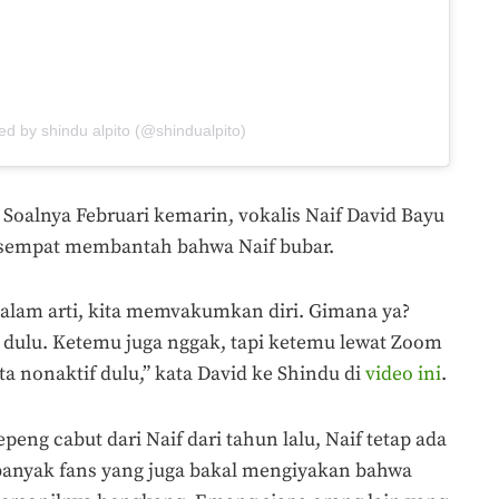
ed by shindu alpito (@shindualpito)
Soalnya Februari kemarin, vokalis Naif David Bayu
 sempat membantah bahwa Naif bubar.
Dalam arti, kita memvakumkan diri. Gimana ya?
a dulu. Ketemu juga nggak, tapi ketemu lewat Zoom
ita nonaktif dulu,” kata David ke Shindu di
video ini
.
peng cabut dari Naif dari tahun lalu, Naif tetap ada
banyak fans yang juga bakal mengiyakan bahwa