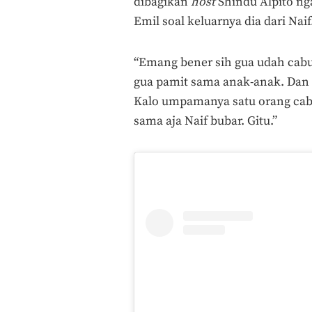
dibagikan
host
Shindu Alpito n
Emil soal keluarnya dia dari Naif
“Emang bener sih gua udah cabut
gua pamit sama anak-anak. Dan
Kalo umpamanya satu orang cabut
sama aja Naif bubar. Gitu.”