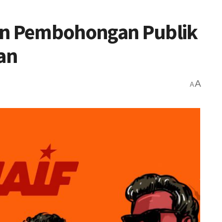
an Pembohongan Publik
an
A
A