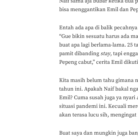
Naif sama aja bubar ketika dua 
bisa menggantikan Emil dan Pe
Entah ada apa di balik pecahny
“Gue bikin sesuatu harus ada m
buat apa lagi berlama-lama. 25 
pamit dibanding
stay
, tapi eng
Pepeng cabut,” cerita Emil dikut
Kita masih belum tahu gimana n
tahun ini. Apakah Naif bakal n
Emil? Cuma susah juga ya nyari
situasi pandemi ini. Kecuali me
akan terasa lucu sih, menginga
Buat saya dan mungkin juga bany