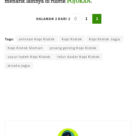
menarik lainnya di rubrik
POJOKAN
.
1
2
HALAMAN 2 DARI 2
Terakhir diperbarui pada 7 Juli 2025 oleh
Yamadipati Seno
Tags:
antrean Kopi Klotok
Kopi Klotok
Kopi Klotok Jogja
Kopi Klotok Sleman
pisang goreng Kopi Klotok
sayur lodeh Kopi Klotok
telur dadar Kopi Klotok
wisata jogja