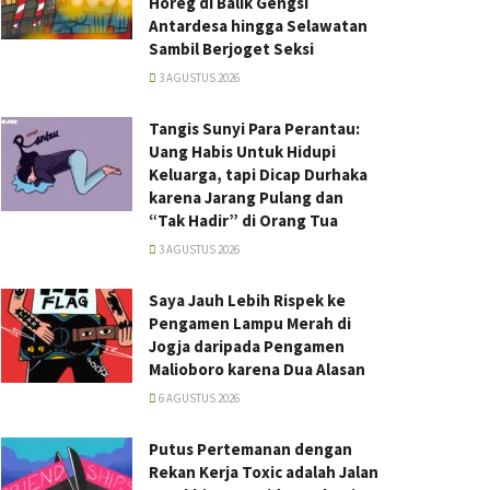
Horeg di Balik Gengsi
Antardesa hingga Selawatan
Sambil Berjoget Seksi
3 AGUSTUS 2026
Tangis Sunyi Para Perantau:
Uang Habis Untuk Hidupi
Keluarga, tapi Dicap Durhaka
karena Jarang Pulang dan
“Tak Hadir” di Orang Tua
3 AGUSTUS 2026
Saya Jauh Lebih Rispek ke
Pengamen Lampu Merah di
Jogja daripada Pengamen
Malioboro karena Dua Alasan
6 AGUSTUS 2026
Putus Pertemanan dengan
Rekan Kerja Toxic adalah Jalan