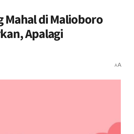
 Mahal di Malioboro
kan, Apalagi
A
A