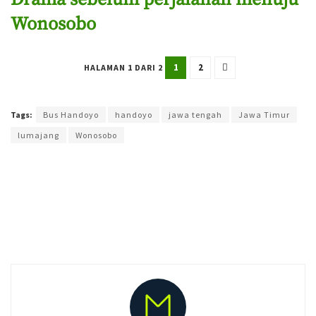
Wonosobo
1
2
HALAMAN 1 DARI 2
Terakhir diperbarui pada 6 Juni 2023 oleh
Yamadipati Seno
Tags:
Bus Handoyo
handoyo
jawa tengah
Jawa Timur
lumajang
Wonosobo