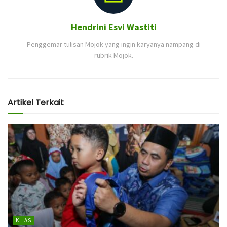
Hendrini Esvi Wastiti
Penggemar tulisan Mojok yang ingin karyanya nampang di
rubrik Mojok.
Artikel Terkait
KILAS