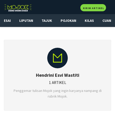
KIRIM ARTIKEL
ESAI
LIPUTAN
TAJUK
POJOKAN
KILAS
CUAN
Hendrini Esvi Wastiti
1 ARTIKEL
Penggemar tulisan Mojok yang ingin karyanya nampang di
rubrik Mojok.