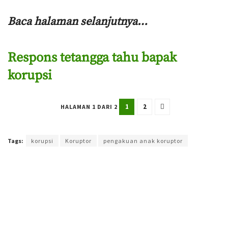
Baca halaman selanjutnya…
Respons tetangga tahu bapak
korupsi
1
2
HALAMAN 1 DARI 2
Terakhir diperbarui pada 14 Agustus 2023 oleh
Agung Purwandono
Tags:
korupsi
Koruptor
pengakuan anak koruptor