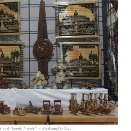
i lapak Hamid. (Aisyah Amira Wakang/Mojok.co)