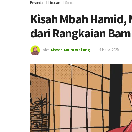
Beranda
Liputan
Sosok
Kisah Mbah Hamid,
dari Rangkaian Ba
oleh
Aisyah Amira Wakang
6 Maret 2025