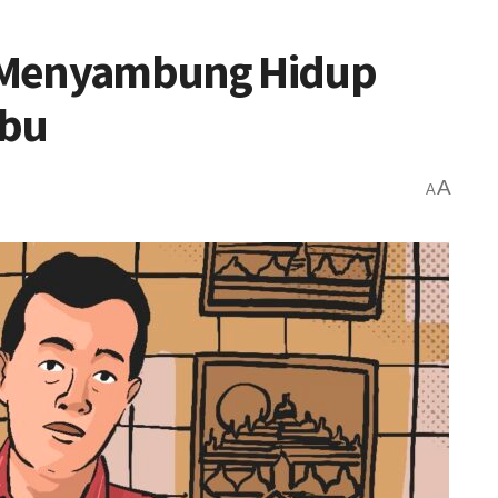
 Menyambung Hidup
mbu
A
A