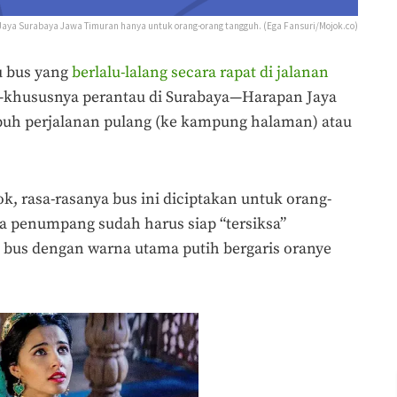
 Jaya Surabaya Jawa Timuran hanya untuk orang-orang tangguh. (Ega Fansuri/Mojok.co)
u bus yang
berlalu-lalang secara rapat di jalanan
u—khususnya perantau di Surabaya—Harapan Jaya
h perjalanan pulang (ke kampung halaman) atau
, rasa-rasanya bus ini diciptakan untuk orang-
a penumpang sudah harus siap “tersiksa”
k bus dengan warna utama putih bergaris oranye