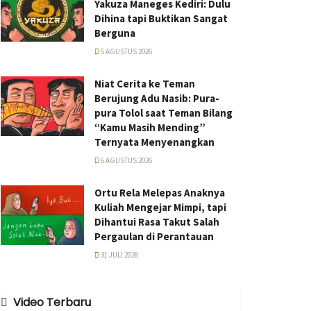
Yakuza Maneges Kediri: Dulu
Dihina tapi Buktikan Sangat
Berguna
5 AGUSTUS 2026
Niat Cerita ke Teman
Berujung Adu Nasib: Pura-
pura Tolol saat Teman Bilang
“Kamu Masih Mending”
Ternyata Menyenangkan
6 AGUSTUS 2026
Ortu Rela Melepas Anaknya
Kuliah Mengejar Mimpi, tapi
Dihantui Rasa Takut Salah
Pergaulan di Perantauan
31 JULI 2026
Video Terbaru