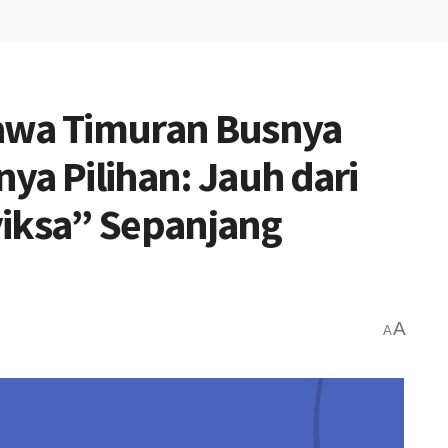
awa Timuran Busnya
ya Pilihan: Jauh dari
ksa” Sepanjang
A
A