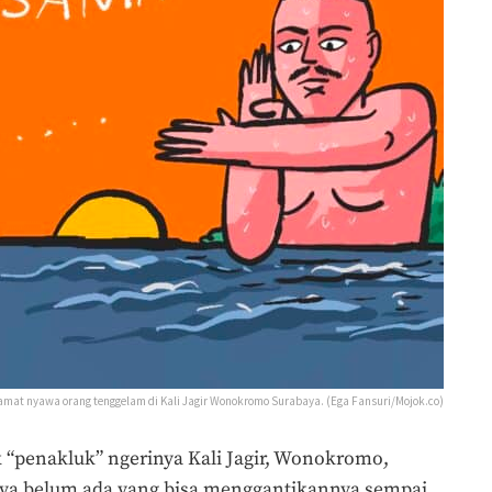
lamat nyawa orang tenggelam di Kali Jagir Wonokromo Surabaya. (Ega Fansuri/Mojok.co)
 “penakluk” ngerinya Kali Jagir, Wonokromo,
nya belum ada yang bisa menggantikannya sempai