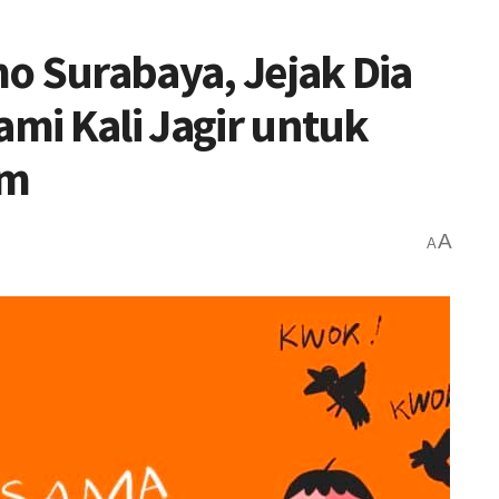
o Surabaya, Jejak Dia
ami Kali Jagir untuk
am
A
A