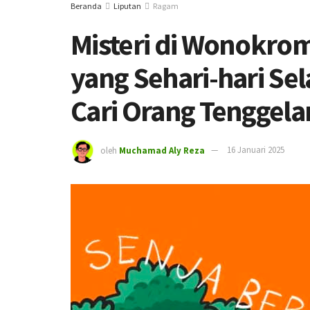
Beranda
Liputan
Ragam
Misteri di Wonokrom
yang Sehari-hari Sel
Cari Orang Tenggel
oleh
Muchamad Aly Reza
16 Januari 2025