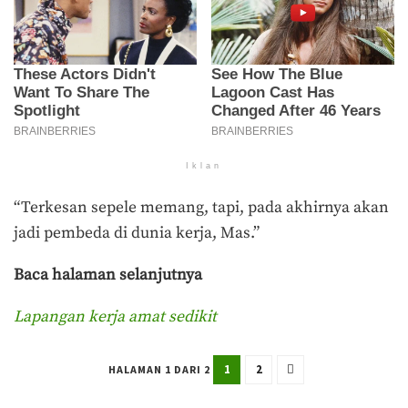
Iklan
“Terkesan sepele memang, tapi, pada akhirnya akan
jadi pembeda di dunia kerja, Mas.”
Baca halaman selanjutnya
Lapangan kerja amat sedikit
1
2
HALAMAN 1 DARI 2
Terakhir diperbarui pada 6 April 2024 oleh
Rizky Prasetya