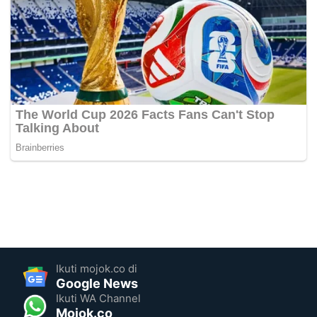
Ikuti mojok.co di
Google News
Ikuti WA Channel
Mojok.co