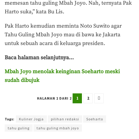
memesan tahu guling Mbah Joyo. Nah, ternyata Pak
Harto suka,” kata Bu Lis.
Pak Harto kemudian meminta Noto Suwito agar
Tahu Guling Mbah Joyo mau di bawa ke Jakarta
untuk sebuah acara di keluarga presiden.
Baca halaman selanjutnya…
Mbah Joyo menolak keinginan Soeharto meski
sudah dibujuk
1
2
HALAMAN 1 DARI 2
Terakhir diperbarui pada 24 Februari 2024 oleh
Agung Purwandono
Tags:
Kuliner Jogja
pilihan redaksi
Soeharto
tahu guling
tahu guling mbah joyo