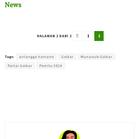
News
1
2
HALAMAN 2 DARI 2
Terakhir diperbarui pada 3 Agustus 2023 oleh
Purnawan Setyo Adi
Tags:
airlangga hartarto
Golkar
Munaslub Golkar
Partai Golkar
Pemilu 2024