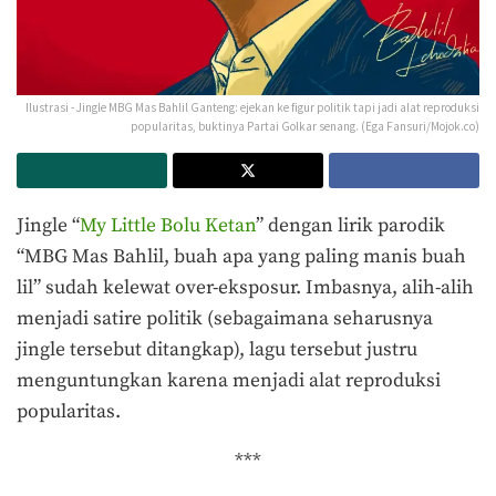
Ilustrasi - Jingle MBG Mas Bahlil Ganteng: ejekan ke figur politik tapi jadi alat reproduksi
popularitas, buktinya Partai Golkar senang. (Ega Fansuri/Mojok.co)
Jingle “
My Little Bolu Ketan
” dengan lirik parodik
“MBG Mas Bahlil, buah apa yang paling manis buah
lil” sudah kelewat over-eksposur. Imbasnya, alih-alih
menjadi satire politik (sebagaimana seharusnya
jingle tersebut ditangkap), lagu tersebut justru
menguntungkan karena menjadi alat reproduksi
popularitas.
***