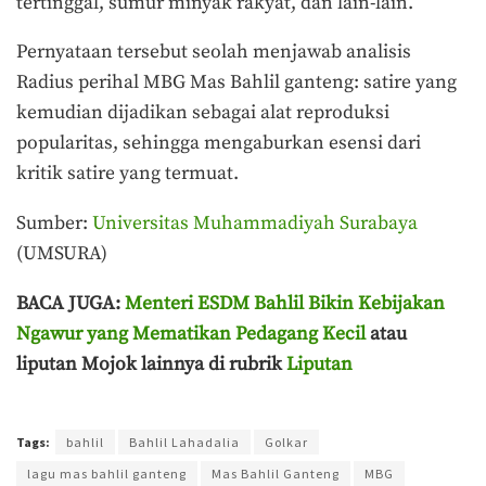
tertinggal, sumur minyak rakyat, dan lain-lain.
Pernyataan tersebut seolah menjawab analisis
Radius perihal MBG Mas Bahlil ganteng: satire yang
kemudian dijadikan sebagai alat reproduksi
popularitas, sehingga mengaburkan esensi dari
kritik satire yang termuat.
Sumber:
Universitas Muhammadiyah Surabaya
(UMSURA)
BACA JUGA:
Menteri ESDM Bahlil Bikin Kebijakan
Ngawur yang Mematikan Pedagang Kecil
atau
liputan Mojok lainnya di rubrik
Liputan
Terakhir diperbarui pada 28 Mei 2026 oleh
Muchamad Aly Reza
Tags:
bahlil
Bahlil Lahadalia
Golkar
lagu mas bahlil ganteng
Mas Bahlil Ganteng
MBG