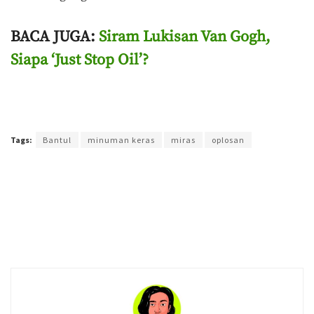
BACA JUGA:
Siram Lukisan Van Gogh,
Siapa ‘Just Stop Oil’?
Terakhir diperbarui pada 18 Oktober 2022 oleh
Agung Purwandono
Tags:
Bantul
minuman keras
miras
oplosan