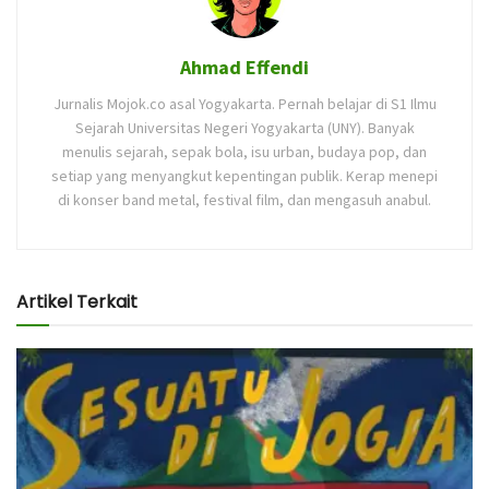
Ahmad Effendi
Jurnalis Mojok.co asal Yogyakarta. Pernah belajar di S1 Ilmu
Sejarah Universitas Negeri Yogyakarta (UNY). Banyak
menulis sejarah, sepak bola, isu urban, budaya pop, dan
setiap yang menyangkut kepentingan publik. Kerap menepi
di konser band metal, festival film, dan mengasuh anabul.
Artikel Terkait