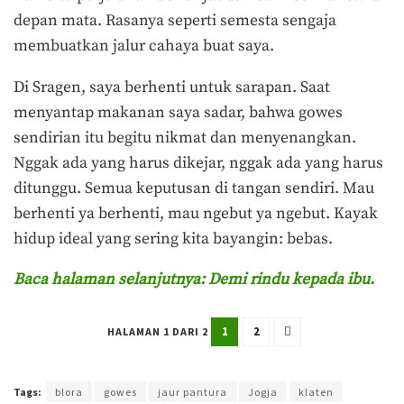
depan mata. Rasanya seperti semesta sengaja
membuatkan jalur cahaya buat saya.
Di Sragen, saya berhenti untuk sarapan. Saat
menyantap makanan saya sadar, bahwa gowes
sendirian itu begitu nikmat dan menyenangkan.
Nggak ada yang harus dikejar, nggak ada yang harus
ditunggu. Semua keputusan di tangan sendiri. Mau
berhenti ya berhenti, mau ngebut ya ngebut. Kayak
hidup ideal yang sering kita bayangin: bebas.
Baca halaman selanjutnya: Demi rindu kepada ibu.
1
2
HALAMAN 1 DARI 2
Terakhir diperbarui pada 12 September 2025 oleh
Yamadipati Seno
Tags:
blora
gowes
jaur pantura
Jogja
klaten