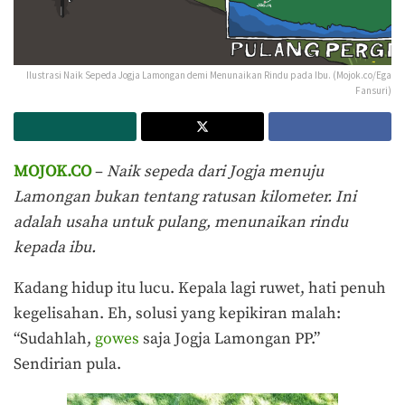
Ilustrasi Naik Sepeda Jogja Lamongan demi Menunaikan Rindu pada Ibu. (Mojok.co/Ega
Fansuri)
MOJOK.CO
–
Naik sepeda dari Jogja menuju
Lamongan bukan tentang ratusan kilometer. Ini
adalah usaha untuk pulang, menunaikan rindu
kepada ibu.
Kadang hidup itu lucu. Kepala lagi ruwet, hati penuh
kegelisahan. Eh, solusi yang kepikiran malah:
“Sudahlah,
gowes
saja Jogja Lamongan PP.”
Sendirian pula.