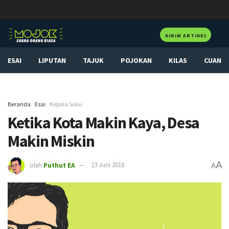
KIRIM ARTIKEL
ESAI
LIPUTAN
TAJUK
POJOKAN
KILAS
CUAN
Beranda
Esai
Kepala Suku
Ketika Kota Makin Kaya, Desa
Makin Miskin
A
oleh
Puthut EA
23 Juni 2018
A