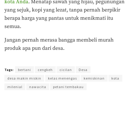
kota Anda
. Menatap sawah yang hijau, pegunungan
yang sejuk, kopi yang lezat, tanpa pernah berpikir
berapa harga yang pantas untuk menikmati itu
semua.
Jangan pernah merasa bangga membeli murah
produk apa pun dari desa.
Terakhir diperbarui pada 23 Juni 2018 oleh
Agus Mulyadi
Tags:
bertani
cengkeh
cicilan
Desa
desa makin miskin
kelas menengas
kemiskinan
kota
milenial
nawacita
petani tembakau