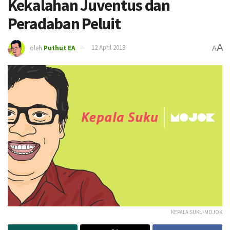
Kekalahan Juventus dan
Peradaban Peluit
A
oleh
Puthut EA
12 April 2018
A
KEPALA SUKU-MOJOK