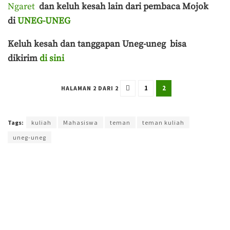
Ngaret
dan keluh kesah lain dari pembaca Mojok
di
UNEG-UNEG
Keluh kesah dan tanggapan Uneg-uneg bisa
dikirim
di sini
1
2
HALAMAN 2 DARI 2
Terakhir diperbarui pada 3 Maret 2024 oleh
Agung Purwandono
Tags:
kuliah
Mahasiswa
teman
teman kuliah
uneg-uneg