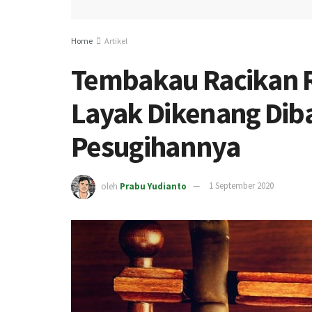
Home
Artikel
Tembakau Racikan R
Layak Dikenang Diba
Pesugihannya
oleh
Prabu Yudianto
1 September 2020