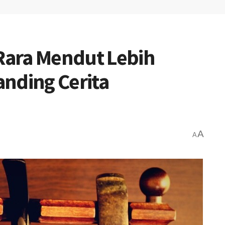
ara Mendut Lebih
nding Cerita
A
A