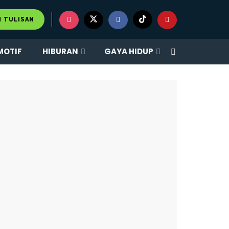
×
M TULISAN
MOTIF
HIBURAN
GAYA HIDUP