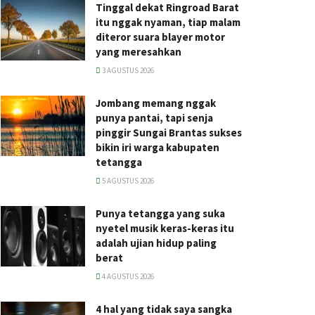
Tinggal dekat Ringroad Barat
itu nggak nyaman, tiap malam
diteror suara blayer motor
yang meresahkan
3 AGUSTUS 2026
Jombang memang nggak
punya pantai, tapi senja
pinggir Sungai Brantas sukses
bikin iri warga kabupaten
tetangga
5 AGUSTUS 2026
Punya tetangga yang suka
nyetel musik keras-keras itu
adalah ujian hidup paling
berat
4 AGUSTUS 2026
4 hal yang tidak saya sangka