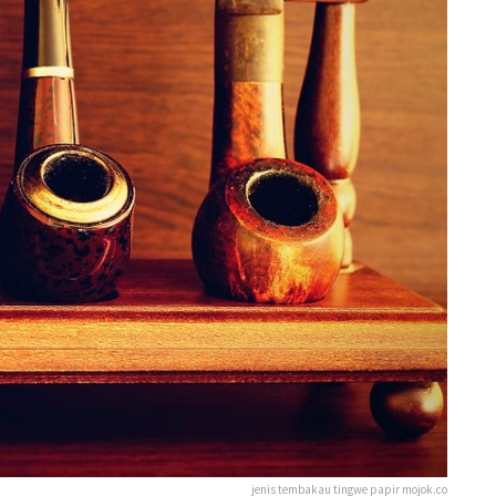
jenis tembakau tingwe papir mojok.co