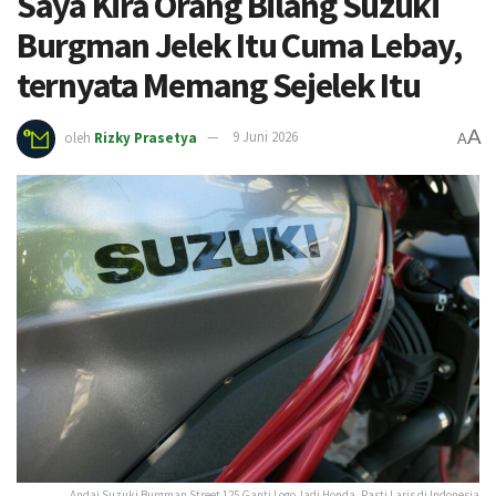
Saya Kira Orang Bilang Suzuki
Burgman Jelek Itu Cuma Lebay,
ternyata Memang Sejelek Itu
A
oleh
Rizky Prasetya
9 Juni 2026
A
Andai Suzuki Burgman Street 125 Ganti Logo Jadi Honda, Pasti Laris di Indonesia