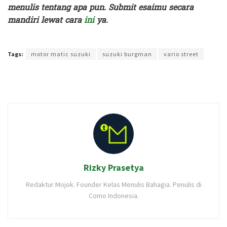
menulis tentang apa pun. Submit esaimu secara
mandiri lewat cara
ini
ya.
Terakhir diperbarui pada 9 Juni 2026 oleh
Rizky Prasetya
Tags:
motor matic suzuki
suzuki burgman
vario street
Rizky Prasetya
Redaktur Mojok. Founder Kelas Menulis Bahagia. Penulis di
Como Indonesia.