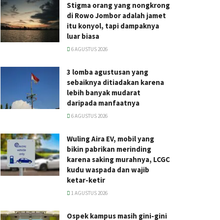
Stigma orang yang nongkrong
di Rowo Jombor adalah jamet
itu konyol, tapi dampaknya
luar biasa
6 AGUSTUS 2026
3 lomba agustusan yang
sebaiknya ditiadakan karena
lebih banyak mudarat
daripada manfaatnya
6 AGUSTUS 2026
Wuling Aira EV, mobil yang
bikin pabrikan merinding
karena saking murahnya, LCGC
kudu waspada dan wajib
ketar-ketir
1 AGUSTUS 2026
Ospek kampus masih gini-gini