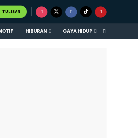
×
M TULISAN
MOTIF
HIBURAN
GAYA HIDUP