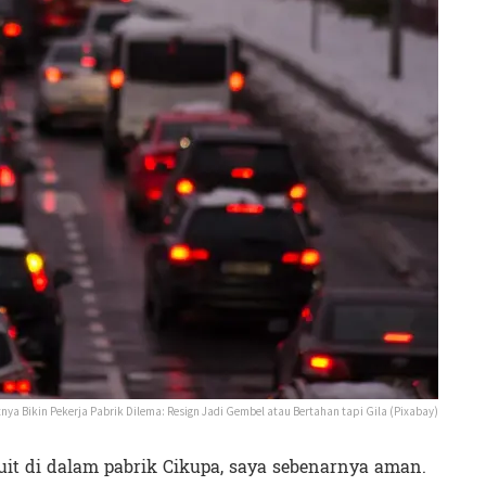
nya Bikin Pekerja Pabrik Dilema: Resign Jadi Gembel atau Bertahan tapi Gila (Pixabay)
uit di dalam pabrik Cikupa, saya sebenarnya aman.