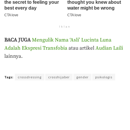
Iklan
BACA JUGA
Mengulik Nama ‘Asli’ Lucinta Luna
Adalah Ekspresi Transfobia
atau artikel
Audian Laili
lainnya.
Terakhir diperbarui pada 16 Oktober 2019 oleh
Prima Sulistya
Tags:
crossdressing
crosshijaber
gender
psikologis