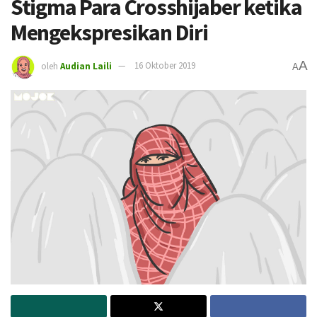
Stigma Para Crosshijaber ketika
Mengekspresikan Diri
A
oleh
Audian Laili
16 Oktober 2019
A