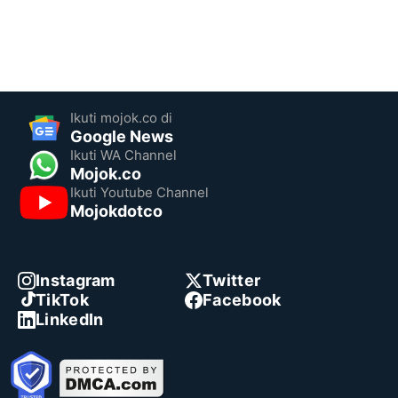
Ikuti mojok.co di
Google News
Ikuti WA Channel
Mojok.co
Ikuti Youtube Channel
Mojokdotco
Instagram
Twitter
TikTok
Facebook
LinkedIn