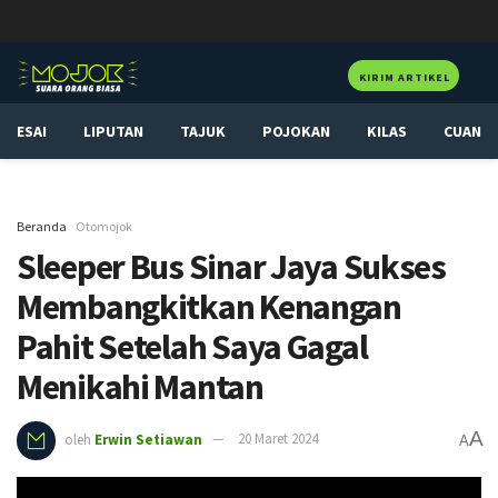
KIRIM ARTIKEL
ESAI
LIPUTAN
TAJUK
POJOKAN
KILAS
CUAN
Beranda
Otomojok
Sleeper Bus Sinar Jaya Sukses
Membangkitkan Kenangan
Pahit Setelah Saya Gagal
Menikahi Mantan
A
oleh
Erwin Setiawan
20 Maret 2024
A