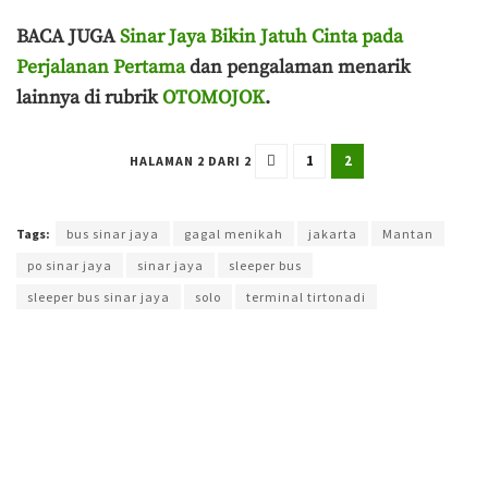
BACA JUGA
Sinar Jaya Bikin Jatuh Cinta pada
Perjalanan Pertama
dan pengalaman menarik
lainnya di rubrik
OTOMOJOK
.
1
2
HALAMAN 2 DARI 2
Terakhir diperbarui pada 20 Maret 2024 oleh
Yamadipati Seno
Tags:
bus sinar jaya
gagal menikah
jakarta
Mantan
po sinar jaya
sinar jaya
sleeper bus
sleeper bus sinar jaya
solo
terminal tirtonadi