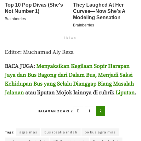
Iklan
Editor: Muchamad Aly Reza
BACA JUGA:
Menyaksikan Kegilaan Sopir Harapan
Jaya dan Bus Bagong dari Dalam Bus, Menjadi Saksi
Kehidupan Bus yang Selalu Dianggap Biang Masalah
Jalanan
atau liputan Mojok lainnya di rubrik
Liputan
.
1
2
HALAMAN 2 DARI 2
Terakhir diperbarui pada 5 Juli 2025 oleh
Ahmad Effendi
Tags:
agra mas
bus rosalia indah
po bus agra mas