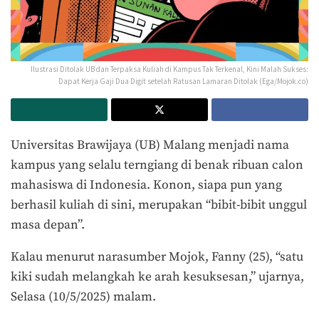
Ilustrasi Ditolak UB dan Terpaksa Kuliah di Kampus Tak Terkenal, Kini Malah Sukses:
Dapat Kerja Gaji Dua Digit setelah Ratusan Lamaran Ditolak (Ega/Mojok.co)
Universitas Brawijaya (UB) Malang menjadi nama
kampus yang selalu terngiang di benak ribuan calon
mahasiswa di Indonesia. Konon, siapa pun yang
berhasil kuliah di sini, merupakan “bibit-bibit unggul
masa depan”.
Kalau menurut narasumber Mojok, Fanny (25), “satu
kiki sudah melangkah ke arah kesuksesan,” ujarnya,
Selasa (10/5/2025) malam.