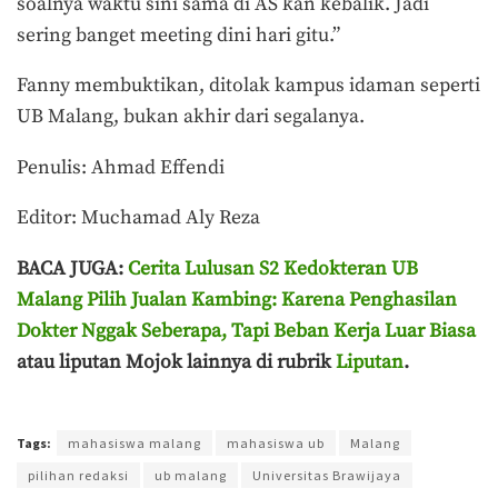
soalnya waktu sini sama di AS kan kebalik. Jadi
sering banget meeting dini hari gitu.”
Fanny membuktikan, ditolak kampus idaman seperti
UB Malang, bukan akhir dari segalanya.
Penulis: Ahmad Effendi
Editor: Muchamad Aly Reza
BACA JUGA:
Cerita Lulusan S2 Kedokteran UB
Malang Pilih Jualan Kambing: Karena Penghasilan
Dokter Nggak Seberapa, Tapi Beban Kerja Luar Biasa
atau liputan Mojok lainnya di rubrik
Liputan
.
Terakhir diperbarui pada 24 November 2025 oleh
Anggi Thoat Ariyanto
Tags:
mahasiswa malang
mahasiswa ub
Malang
pilihan redaksi
ub malang
Universitas Brawijaya