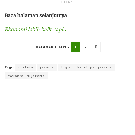
Iklan
Baca halaman selanjutnya
Ekonomi lebih baik, tapi…
1
2
HALAMAN 1 DARI 2
Terakhir diperbarui pada 15 Juni 2024 oleh
Rizky Prasetya
Tags:
ibu kota
jakarta
Jogja
kehidupan jakarta
merantau di jakarta