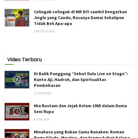
Celingak-celinguk di MR DIY sambil Dengarkan
Jingle yang Candu, Rasanya Damai Sekalipun
Tidak Beli Apa-apa
5 AGUSTUS 2026
Video Terbaru
Di Balik Panggung “Sebat Dulu Live on Stage”:
Kunto Aji, Hadroh, dan Spiritualitas
Pembebasan
23 JUNI 2026
Mia Bustam dan Jejak Kelam 1965 dalam Dunia
Seni Rupa
6 JUNI 2026
Minahasa yang Bukan Cuma Bunaken: Roman
Remy Silado, Mestizo, dan Aroma Sabut Kelapa