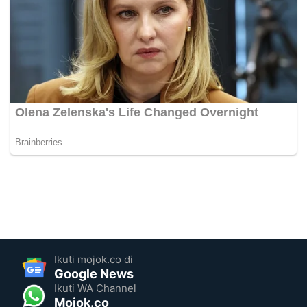
Ikuti mojok.co di
Google News
Ikuti WA Channel
Mojok.co