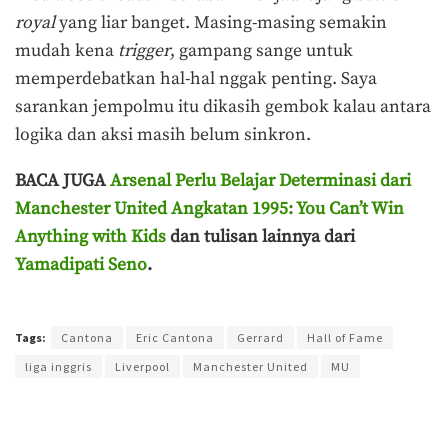
royal
yang liar banget. Masing-masing semakin
mudah kena
trigger
, gampang sange untuk
memperdebatkan hal-hal nggak penting. Saya
sarankan jempolmu itu dikasih gembok kalau antara
logika dan aksi masih belum sinkron.
BACA JUGA
Arsenal Perlu Belajar Determinasi dari
Manchester United Angkatan 1995: You Can’t Win
Anything with Kids
dan tulisan lainnya dari
Yamadipati Seno
.
Terakhir diperbarui pada 7 Januari 2026 oleh
Anggi Thoat Ariyanto
Tags:
Cantona
Eric Cantona
Gerrard
Hall of Fame
liga inggris
Liverpool
Manchester United
MU