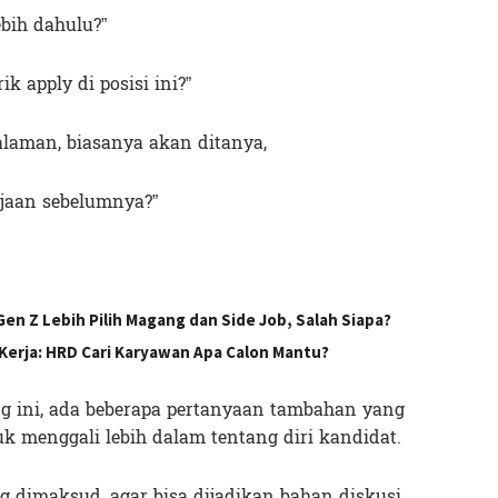
ebih dahulu?”
k apply di posisi ini?”
laman, biasanya akan ditanya,
rjaan sebelumnya?”
n Z Lebih Pilih Magang dan Side Job, Salah Siapa?
Kerja: HRD Cari Karyawan Apa Calon Mantu?
ng ini, ada beberapa pertanyaan tambahan yang
k menggali lebih dalam tentang diri kandidat.
g dimaksud, agar bisa dijadikan bahan diskusi