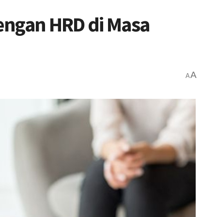
engan HRD di Masa
A
A