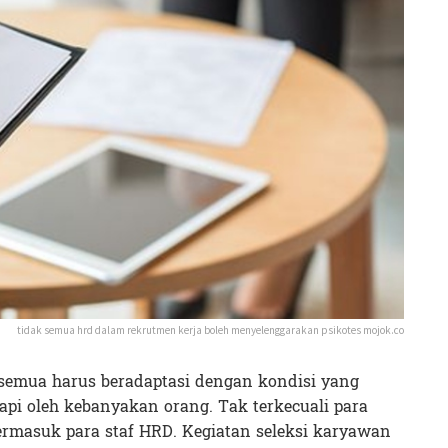
tidak semua hrd dalam rekrutmen kerja boleh menyelenggarakan psikotes mojok.co
semua harus beradaptasi dengan kondisi yang
pi oleh kebanyakan orang. Tak terkecuali para
termasuk para staf HRD. Kegiatan seleksi karyawan