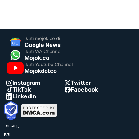
Ikuti mojok.co di
Google News
Ikuti WA Channel
Mojok.co
Ikuti Youtube Channel
Mojokdotco
Instagram
Twitter
TikTok
Facebook
LinkedIn
Tentang
Kru