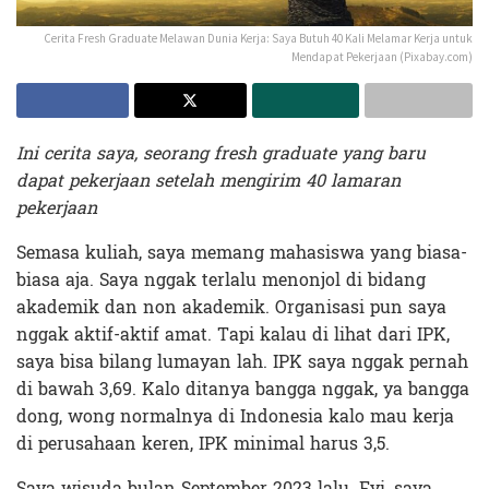
Cerita Fresh Graduate Melawan Dunia Kerja: Saya Butuh 40 Kali Melamar Kerja untuk
Mendapat Pekerjaan (Pixabay.com)
Ini cerita saya, seorang fresh graduate yang baru
dapat pekerjaan setelah mengirim 40 lamaran
pekerjaan
Semasa kuliah, saya memang mahasiswa yang biasa-
biasa aja. Saya nggak terlalu menonjol di bidang
akademik dan non akademik. Organisasi pun saya
nggak aktif-aktif amat. Tapi kalau di lihat dari IPK,
saya bisa bilang lumayan lah. IPK saya nggak pernah
di bawah 3,69. Kalo ditanya bangga nggak, ya bangga
dong, wong normalnya di Indonesia kalo mau kerja
di perusahaan keren, IPK minimal harus 3,5.
Saya wisuda bulan September 2023 lalu. Fyi, saya