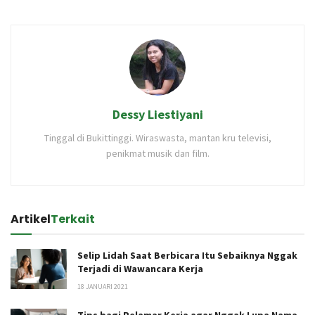
Dessy Liestiyani
Tinggal di Bukittinggi. Wiraswasta, mantan kru televisi,
penikmat musik dan film.
Artikel
Terkait
Selip Lidah Saat Berbicara Itu Sebaiknya Nggak
Terjadi di Wawancara Kerja
18 JANUARI 2021
Tips bagi Pelamar Kerja agar Nggak Lupa Nama