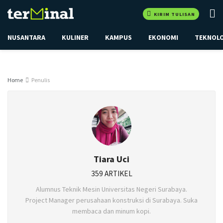
KIRIM TULISAN
NUSANTARA
KULINER
KAMPUS
EKONOMI
TEKNOL
Home
Penulis
Tiara Uci
359 ARTIKEL
Alumnus Teknik Mesin Universitas Negeri Surabaya.
Project Manager perusahaan konstruksi di Surabaya. Suka
membaca dan minum kopi.