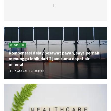
OTOMOTIF
Kompensasi delay pesawat payah, saya pernah
menunggu lebih dari 2 jam cuma dapat air
mineral
OLEH
TIARA UCI
23 JULI 2026