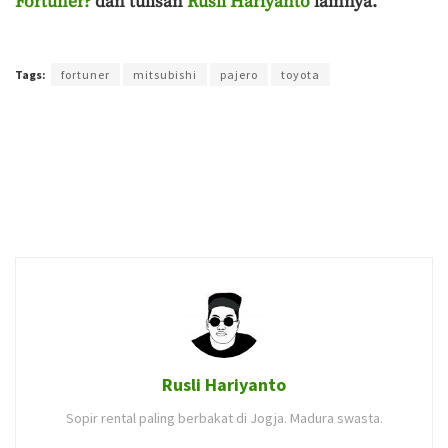
Fortuner?
dan tulisan
Rusli Hariyanto
lainnya.
Terakhir diperbarui pada 7 Maret 2021 oleh
Ahmad Khadafi
Tags:
fortuner
mitsubishi
pajero
toyota
Rusli Hariyanto
Sopir rental paling berbakat di Jogja. Madura swasta.