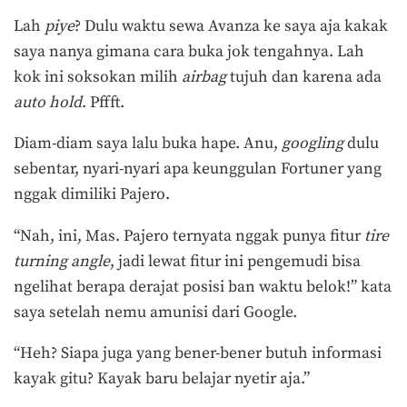
Lah
piye
? Dulu waktu sewa Avanza ke saya aja kakak
saya nanya gimana cara buka jok tengahnya. Lah
kok ini soksokan milih
airbag
tujuh dan karena ada
auto hold
. Pffft.
Diam-diam saya lalu buka hape. Anu,
googling
dulu
sebentar, nyari-nyari apa keunggulan Fortuner yang
nggak dimiliki Pajero.
“Nah, ini, Mas. Pajero ternyata nggak punya fitur
tire
turning angle
, jadi lewat fitur ini pengemudi bisa
ngelihat berapa derajat posisi ban waktu belok!” kata
saya setelah nemu amunisi dari Google.
“Heh? Siapa juga yang bener-bener butuh informasi
kayak gitu? Kayak baru belajar nyetir aja.”