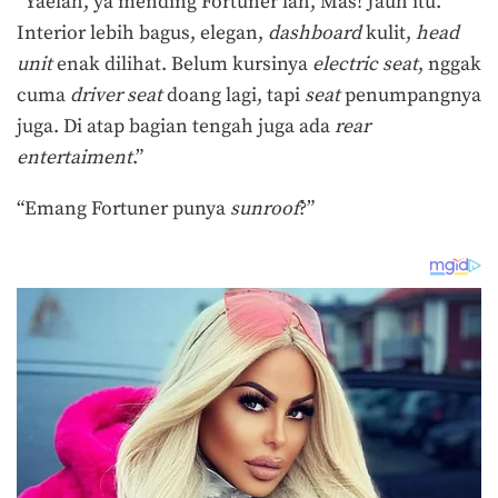
“Yaelah, ya mending Fortuner lah, Mas! Jauh itu.
Interior lebih bagus, elegan,
dashboard
kulit,
head
unit
enak dilihat. Belum kursinya
electric seat
, nggak
cuma
driver seat
doang lagi, tapi
seat
penumpangnya
juga. Di atap bagian tengah juga ada
rear
entertaiment
.”
“Emang Fortuner punya
sunroof
?”