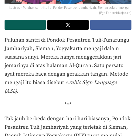
ilustrasi - Puluhan santri tuli di Pondok Pesantren Jamhariyah, Sleman belajar mengaji.
(Ega Fansuri/Mojok.co)
Puluhan santri di Pondok Pesantren Tuli-Tunarungu
Jamhariyah, Sleman, Yogyakarta mengaji dalam
suasana sunyi. Mereka hanya menggerakkan jari
jemarinya di atas halaman Al-Qur’an. Satu persatu
ayat mereka baca dengan gerakkan tangan. Metode
mengaji itu biasa disebut
Arabic Sign Language
(ASL).
***
Tak jauh berbeda dengan hari-hari biasanya, Pondok
Pesantren Tuli Jamhariyah yang terletak di Sleman,
Daerah Istimewa Yogyakarta (DIY) turut memulai