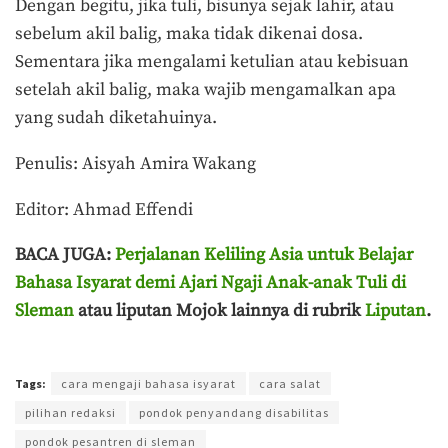
Dengan begitu, jika tuli, bisunya sejak lahir, atau
sebelum akil balig, maka tidak dikenai dosa.
Sementara jika mengalami ketulian atau kebisuan
setelah akil balig, maka wajib mengamalkan apa
yang sudah diketahuinya.
Penulis: Aisyah Amira Wakang
Editor: Ahmad Effendi
BACA JUGA:
Perjalanan Keliling Asia untuk Belajar
Bahasa Isyarat demi Ajari Ngaji Anak-anak Tuli di
Sleman
atau liputan Mojok lainnya di rubrik
Liputan
.
Terakhir diperbarui pada 11 Maret 2025 oleh
Aisyah Amira Wakang
Tags:
cara mengaji bahasa isyarat
cara salat
pilihan redaksi
pondok penyandang disabilitas
pondok pesantren di sleman