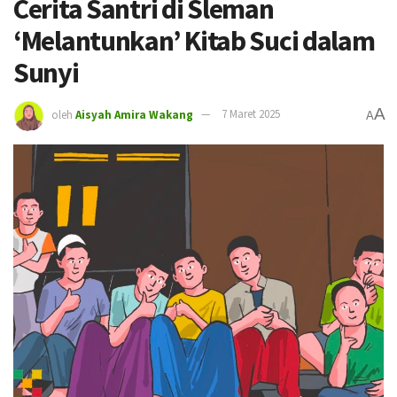
Cerita Santri di Sleman
‘Melantunkan’ Kitab Suci dalam
Sunyi
A
oleh
Aisyah Amira Wakang
7 Maret 2025
A