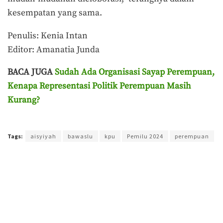
kesempatan yang sama.
Penulis: Kenia Intan
Editor: Amanatia Junda
BACA JUGA
Sudah Ada Organisasi Sayap Perempuan,
Kenapa Representasi Politik Perempuan Masih
Kurang?
Terakhir diperbarui pada 26 Januari 2023 oleh
Purnawan Setyo Adi
Tags:
aisyiyah
bawaslu
kpu
Pemilu 2024
perempuan