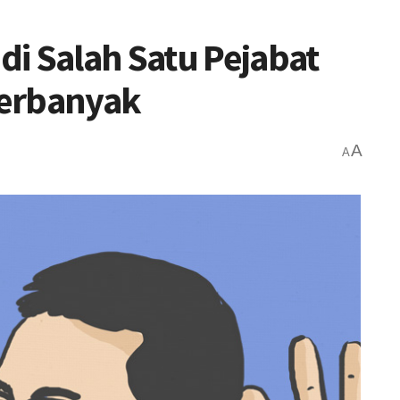
i Salah Satu Pejabat
 Terbanyak
A
A