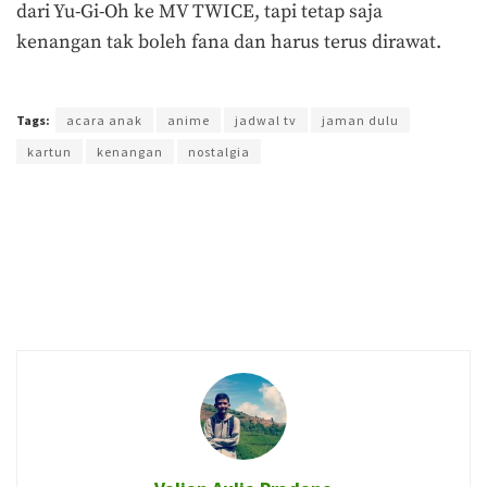
dari Yu-Gi-Oh ke MV TWICE, tapi tetap saja
kenangan tak boleh fana dan harus terus dirawat.
Terakhir diperbarui pada 31 Januari 2018 oleh
Prima Sulistya
Tags:
acara anak
anime
jadwal tv
jaman dulu
kartun
kenangan
nostalgia