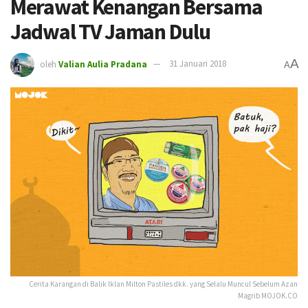
Merawat Kenangan Bersama
Jadwal TV Jaman Dulu
A
oleh
Valian Aulia Pradana
31 Januari 2018
A
Cerita Karangan di Balik Iklan Milton Pastiles dkk. yang Selalu Muncul Sebelum Azan
Magrib MOJOK.CO