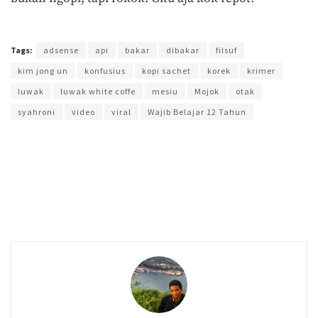
Terakhir diperbarui pada 2 Oktober 2018 oleh
Nia Lavinia
Tags:
adsense
api
bakar
dibakar
filsuf
kim jong un
konfusius
kopi sachet
korek
krimer
luwak
luwak white coffe
mesiu
Mojok
otak
syahroni
video
viral
Wajib Belajar 12 Tahun