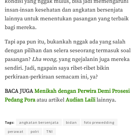
kondisi yang nggak mulus, bisa jadi memengaruhi
insan-insan kesehatan dan angkatan bersenjata
lainnya untuk menentukan pasangan yang terbaik
bagi mereka.
Tapi apa pun itu, bukankah nggak ada yang salah
dengan pilihan dan selera seseorang termasuk soal
pasangan?
Lha wong,
yang ngejalanin juga mereka
sendiri. Jadi, ngapain saya ribet-ribet bikin
perkiraan-perkiraan semacam ini, ya?
BACA JUGA
Menikah dengan Perwira Demi Prosesi
Pedang Pora
atau artikel
Audian Laili
lainnya.
Terakhir diperbarui pada 27 Oktober 2019 oleh
Prima Sulistya
Tags:
angkatan bersenjata
bidan
foto prewedding
perawat
polri
TNI