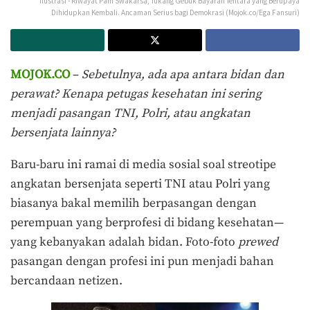
Ilustrasi - Riwayat Pam Swakarsa, Tukang Gebuk Bayaran Tentara yang Berupaya
Dihidupkan Kembali. Ancaman Serius bagi Demokrasi (Mojok.co/Ega Fansuri)
MOJOK.CO
–
Sebetulnya, ada apa antara bidan dan
perawat? Kenapa petugas kesehatan ini sering
menjadi pasangan TNI, Polri, atau angkatan
bersenjata lainnya?
Baru-baru ini ramai di media sosial soal streotipe
angkatan bersenjata seperti TNI atau Polri yang
biasanya bakal memilih berpasangan dengan
perempuan yang berprofesi di bidang kesehatan—
yang kebanyakan adalah bidan. Foto-foto
prewed
pasangan dengan profesi ini pun menjadi bahan
bercandaan netizen.